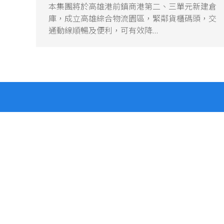
本集團將於高雄港前鎮商港第二、三單元新建倉
庫，成立高雄綜合物流園區，緊鄰貨櫃碼頭，交
通動線順暢及便利，可有效降…