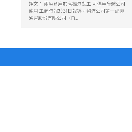
譯文： 兩座倉庫於高雄港動工 可供半導體公司
使用 工商時報於31日報導，物流公司第一郵聯
通運股份有限公司（Fi…